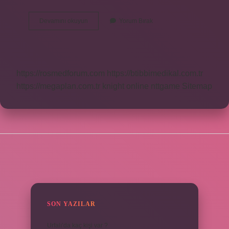
Banko
Devamını okuyun
Yorum Bırak
Yüksekliği
Kaç
Olur
https://rosmedforum.com
https://btibbimedikal.com.tr
https://megaplan.com.tr
knight online
nttgame
Sitemap
SIDEBAR
SON YAZILAR
Urfalı’da kaç kişi var ?