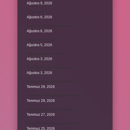
Ağustos 9, 2026
Cizye nedir ?
Ağustos 6, 2026
Kulplu beygirin kaç kulbu var ?
Ağustos 6, 2026
Avcılık spor mudur ?
Ağustos 5, 2026
Allah’ın ahlak ne demek ?
Ağustos 3, 2026
8. sınıfta Kur’an-ı Kerim var mı ?
Ağustos 3, 2026
Dünya Kupası ödülü ne kadar ?
Temmuz 29, 2026
Türklerin en büyük destanı nedir ?
Temmuz 29, 2026
Koç erkeği en iyi kimle anlaşır ?
Temmuz 27, 2026
Kazandibi sulu olursa ne yapılır ?
Temmuz 25, 2026