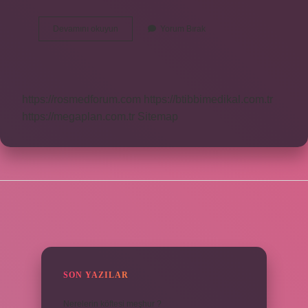
Bakımevi
Devamını okuyun
Yorum Bırak
Kaç
Yaş
https://rosmedforum.com
https://btibbimedikal.com.tr
https://megaplan.com.tr
Sitemap
SIDEBAR
SON YAZILAR
Nerelerin köftesi meşhur ?