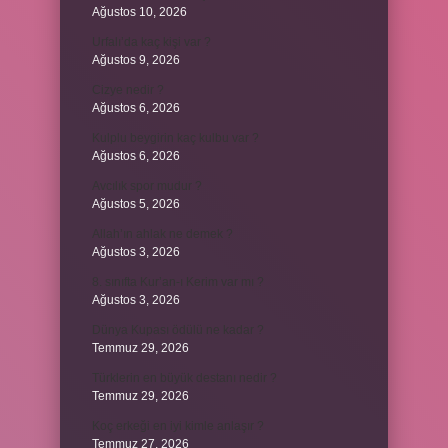
Ağustos 10, 2026
Urfalı’da kaç kişi var ?
Ağustos 9, 2026
Cizye nedir ?
Ağustos 6, 2026
Kulplu beygirin kaç kulbu var ?
Ağustos 6, 2026
Avcılık spor mudur ?
Ağustos 5, 2026
Allah’ın ahlak ne demek ?
Ağustos 3, 2026
8. sınıfta Kur’an-ı Kerim var mı ?
Ağustos 3, 2026
Dünya Kupası ödülü ne kadar ?
Temmuz 29, 2026
Türklerin en büyük destanı nedir ?
Temmuz 29, 2026
Koç erkeği en iyi kimle anlaşır ?
Temmuz 27, 2026