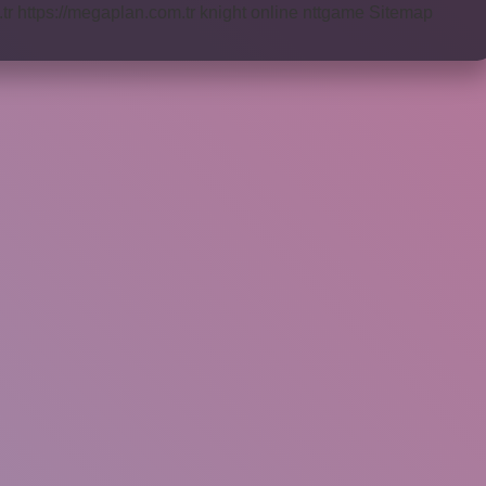
tr
https://megaplan.com.tr
knight online
nttgame
Sitemap