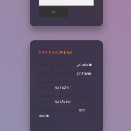
SON YORUMLAR
İKizler Burcu Şanslı Mı
için
admin
İKizler Burcu Şanslı Mı
için
Rana
Medikal Cilt Bakımı Sivilceleri
Geçirir Mi
için
admin
Medikal Cilt Bakımı Sivilceleri
Geçirir Mi
için
Aysun
Doru At Hangi Renk Olur
için
admin