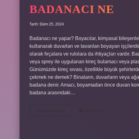
BADANACI NE
Tarih: Ekim 25, 2024
Badanacı ne yapar? Boyacılar, kimyasal bileşenler
kullanarak duvarları ve tavanları boyayan işçiler
olarak fırçalara ve rulolara da ihtiyaçları vardır
veya sprey ile uygulanan kireç bulamacı veya plast
Günümüzde kireç sıvası, özellikle büyük şehirlerde
çekmek ne demek? Binaların, duvarların veya ağaç
badana denir. Amacı, boyamadan önce duvarı koruy
badana arasındaki…
Badanacı
Devamını okuyun
Yorum Bırak
Ne