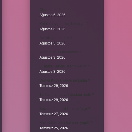
Cizye nedir ?
Ağustos 6, 2026
Kulplu beygirin kaç kulbu var ?
Ağustos 6, 2026
Avcılık spor mudur ?
Ağustos 5, 2026
Allah’ın ahlak ne demek ?
Ağustos 3, 2026
8. sınıfta Kur’an-ı Kerim var mı ?
Ağustos 3, 2026
Dünya Kupası ödülü ne kadar ?
Temmuz 29, 2026
Türklerin en büyük destanı nedir ?
Temmuz 29, 2026
Koç erkeği en iyi kimle anlaşır ?
Temmuz 27, 2026
Kazandibi sulu olursa ne yapılır ?
Temmuz 25, 2026