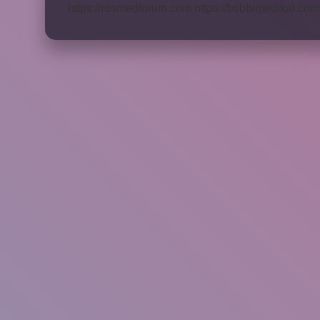
https://rosmedforum.com
https://btibbimedikal.com.