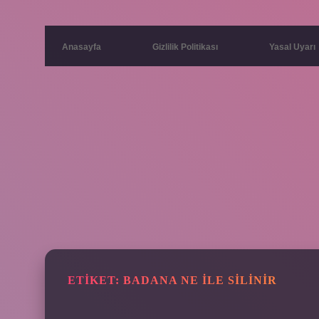
Anasayfa
Gizlilik Politikası
Yasal Uyarı
ETIKET:
BADANA NE ILE SILINIR