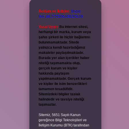
Reklam ve İletişim:
Skype:
live:.cid.575569c608265c69
Yasal Uyarı:
Bu internet sitesi,
herhangi bir marka, kurum veya
şahıs şirketi ile hiçbir bağlantısı
bulunmamaktadır. Sitede
yalnızca kendi hazırladığımız
makaleler paylaşılmaktadır.
Burada yer alan içerikler haber
niteliği taşımamakta olup,
gerçek kurum ve kişiler
hakkında paylaşım
yapılmamaktadır. Gerçek kurum
ve kişiler ile isim benzerlikleri
tamamen tesadüfidir.
Sitemizdeki bilgiler taslak
halindedir ve tavsiye niteliği
taşımazlar.
Sitemiz, 5651 Sayılı Kanun
gereğince Bilgi Teknolojileri ve
İletişim Kurumu (BTK) tarafından