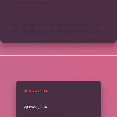
Ayna
Asılır
Mı
https://rosmedforum.com
https://btibbimedikal.com.tr
https://megaplan.com.tr
knight online
nttgame
Sitemap
SIDEBAR
SON YAZILAR
Cizye nedir ?
Ağustos 6, 2026
Kulplu beygirin kaç kulbu var ?