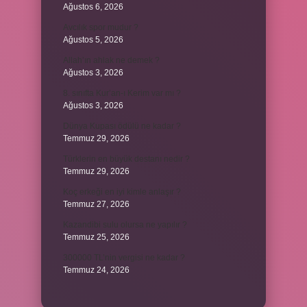
Ağustos 6, 2026
Avcılık spor mudur ?
Ağustos 5, 2026
Allah’ın ahlak ne demek ?
Ağustos 3, 2026
8. sınıfta Kur’an-ı Kerim var mı ?
Ağustos 3, 2026
Dünya Kupası ödülü ne kadar ?
Temmuz 29, 2026
Türklerin en büyük destanı nedir ?
Temmuz 29, 2026
Koç erkeği en iyi kimle anlaşır ?
Temmuz 27, 2026
Kazandibi sulu olursa ne yapılır ?
Temmuz 25, 2026
300000 TL’nin vergisi ne kadar ?
Temmuz 24, 2026