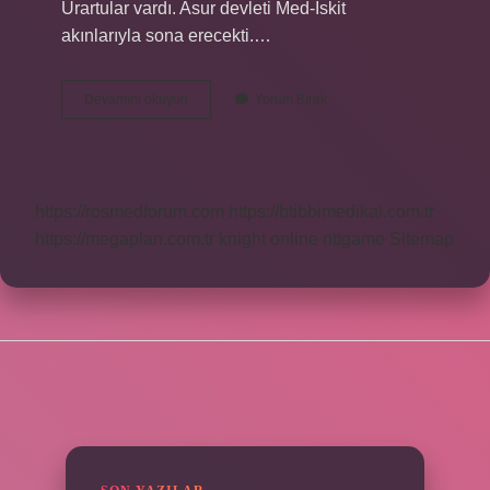
Urartular vardı. Asur devleti Med-İskit
akınlarıyla sona erecekti.…
Asurlular
Devamını okuyun
Yorum Bırak
Nasıl
Yok
Oldu
https://rosmedforum.com
https://btibbimedikal.com.tr
https://megaplan.com.tr
knight online
nttgame
Sitemap
SIDEBAR