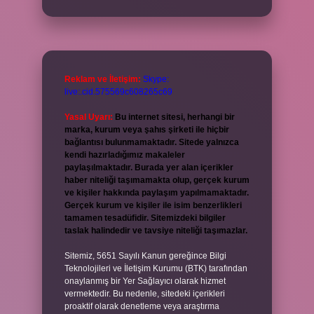
Reklam ve İletişim:
Skype:
live:.cid.575569c608265c69
Yasal Uyarı:
Bu internet sitesi, herhangi bir
marka, kurum veya şahıs şirketi ile hiçbir
bağlantısı bulunmamaktadır. Sitede yalnızca
kendi hazırladığımız makaleler
paylaşılmaktadır. Burada yer alan içerikler
haber niteliği taşımamakta olup, gerçek kurum
ve kişiler hakkında paylaşım yapılmamaktadır.
Gerçek kurum ve kişiler ile isim benzerlikleri
tamamen tesadüfidir. Sitemizdeki bilgiler
taslak halindedir ve tavsiye niteliği taşımazlar.
Sitemiz, 5651 Sayılı Kanun gereğince Bilgi
Teknolojileri ve İletişim Kurumu (BTK) tarafından
onaylanmış bir Yer Sağlayıcı olarak hizmet
vermektedir. Bu nedenle, sitedeki içerikleri
proaktif olarak denetleme veya araştırma