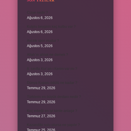
SON YAZILAR
Cizye nedir ?
Ağustos 6, 2026
Kulplu beygirin kaç kulbu var ?
Ağustos 6, 2026
Avcılık spor mudur ?
Ağustos 5, 2026
Allah’ın ahlak ne demek ?
Ağustos 3, 2026
8. sınıfta Kur’an-ı Kerim var mı ?
Ağustos 3, 2026
Dünya Kupası ödülü ne kadar ?
Temmuz 29, 2026
Türklerin en büyük destanı nedir ?
Temmuz 29, 2026
Koç erkeği en iyi kimle anlaşır ?
Temmuz 27, 2026
Kazandibi sulu olursa ne yapılır ?
Temmuz 25, 2026