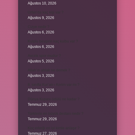
Ağustos 10, 2026
Urfalı’da kaç kişi var ?
Ağustos 9, 2026
Cizye nedir ?
Ağustos 6, 2026
Kulplu beygirin kaç kulbu var ?
Ağustos 6, 2026
Avcılık spor mudur ?
Ağustos 5, 2026
Allah’ın ahlak ne demek ?
Ağustos 3, 2026
8. sınıfta Kur’an-ı Kerim var mı ?
Ağustos 3, 2026
Dünya Kupası ödülü ne kadar ?
Temmuz 29, 2026
Türklerin en büyük destanı nedir ?
Temmuz 29, 2026
Koç erkeği en iyi kimle anlaşır ?
Temmuz 27, 2026