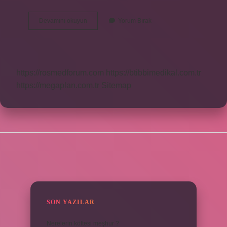
Egede
Devamını okuyun
Yorum Bırak
Aslan
Balığı
Var
Mı
https://rosmedforum.com
https://btibbimedikal.com.tr
https://megaplan.com.tr
Sitemap
SIDEBAR
SON YAZILAR
Nerelerin köftesi meşhur ?