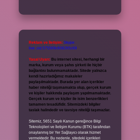
Reklam ve İletişim:
Skype:
live:.cid.575569c608265c69
Yasal Uyarı:
Bu internet sitesi, herhangi bir
marka, kurum veya şahıs şirketi ile hiçbir
bağlantısı bulunmamaktadır. Sitede yalnızca
kendi hazırladığımız makaleler
paylaşılmaktadır. Burada yer alan içerikler
haber niteliği taşımamakta olup, gerçek kurum
ve kişiler hakkında paylaşım yapılmamaktadır.
Gerçek kurum ve kişiler ile isim benzerlikleri
tamamen tesadüfidir. Sitemizdeki bilgiler
taslak halindedir ve tavsiye niteliği taşımazlar.
Sitemiz, 5651 Sayılı Kanun gereğince Bilgi
Teknolojileri ve İletişim Kurumu (BTK) tarafından
onaylanmış bir Yer Sağlayıcı olarak hizmet
vermektedir. Bu nedenle, sitedeki içerikleri