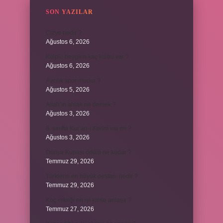
SON YAZILAR
Cizye nedir ?
Ağustos 6, 2026
Kulplu beygirin kaç kulbu var ?
Ağustos 6, 2026
Avcılık spor mudur ?
Ağustos 5, 2026
Allah’ın ahlak ne demek ?
Ağustos 3, 2026
8. sınıfta Kur’an-ı Kerim var mı ?
Ağustos 3, 2026
Dünya Kupası ödülü ne kadar ?
Temmuz 29, 2026
Türklerin en büyük destanı nedir ?
Temmuz 29, 2026
Koç erkeği en iyi kimle anlaşır ?
Temmuz 27, 2026