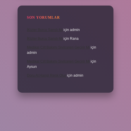
SON YORUMLAR
İKizler Burcu Şanslı Mı
için
admin
İKizler Burcu Şanslı Mı
için
Rana
Medikal Cilt Bakımı Sivilceleri Geçirir Mi
için
admin
Medikal Cilt Bakımı Sivilceleri Geçirir Mi
için
Aysun
Doru At Hangi Renk Olur
için
admin