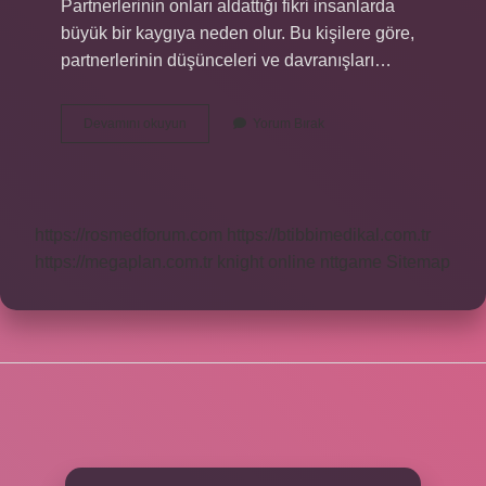
Partnerlerinin onları aldattığı fikri insanlarda
büyük bir kaygıya neden olur. Bu kişilere göre,
partnerlerinin düşünceleri ve davranışları…
Aşırı
Devamını okuyun
Yorum Bırak
Kıskançlık
Neyin
Belirtisi
https://rosmedforum.com
https://btibbimedikal.com.tr
https://megaplan.com.tr
knight online
nttgame
Sitemap
SIDEBAR