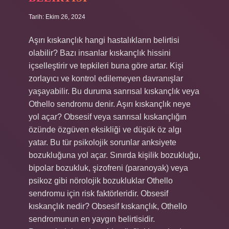
Tarih: Ekim 26, 2024
Aşırı kıskançlık hangi hastalıkların belirtisi
olabilir? Bazı insanlar kıskançlık hissini
içselleştirir ve tepkileri buna göre artar. Kişi
zorlayıcı ve kontrol edilemeyen davranışlar
yaşayabilir. Bu duruma sanrısal kıskançlık veya
Othello sendromu denir. Aşırı kıskançlık neye
yol açar? Obsesif veya sanrısal kıskançlığın
özünde özgüven eksikliği ve düşük öz algı
yatar. Bu tür psikolojik sorunlar anksiyete
bozukluğuna yol açar. Sınırda kişilik bozukluğu,
bipolar bozukluk, şizofreni (paranoyak) veya
psikoz gibi nörolojik bozukluklar Othello
sendromu için risk faktörleridir. Obsesif
kıskançlık nedir? Obsesif kıskançlık, Othello
sendromunun en yaygın belirtisidir.