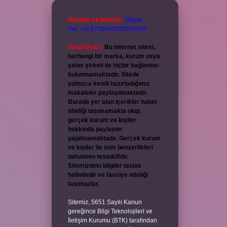
Reklam ve İletişim:
Skype:
live:.cid.575569c608265c69
Yasal Uyarı:
Bu internet sitesi,
herhangi bir marka, kurum veya
şahıs şirketi ile hiçbir bağlantısı
bulunmamaktadır. Sitede
yalnızca kendi hazırladığımız
makaleler paylaşılmaktadır.
Burada yer alan içerikler haber
niteliği taşımamakta olup,
gerçek kurum ve kişiler
hakkında paylaşım
yapılmamaktadır. Gerçek kurum
ve kişiler ile isim benzerlikleri
tamamen tesadüfidir.
Sitemizdeki bilgiler taslak
halindedir ve tavsiye niteliği
taşımazlar.
Sitemiz, 5651 Sayılı Kanun
gereğince Bilgi Teknolojileri ve
İletişim Kurumu (BTK) tarafından