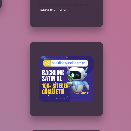
Hû çekmek Kur’an’da geçer mi ?
Temmuz 23, 2026