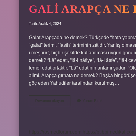
GALI ARAPÇA NE
Tarih: Aralık 4, 2024
Galat Arapçada ne demek? Türkçede “hata yapmak
“galat” terimi, “fasih” teriminin zıttıdır. Yanlış o
ı meşhur”, hiçbir şekilde kullanılması uygun görül
demek? “Lâ” edatı, “lâ-i nâfiye”, “lâ-i âtıfe”, “lâ-i ce
temel edat ortaktır. “Lâ” edatının anlamı şudur: “O
alimi. Arapça gırnata ne demek? Başka bir görüşe
göç eden Yahudiler tarafından kurulmuş…
Gali
Devamını okuyun
Yorum Bırak
Arapça
Ne
Demek
https://rosmedforum.com
https://btibbimedikal.com.