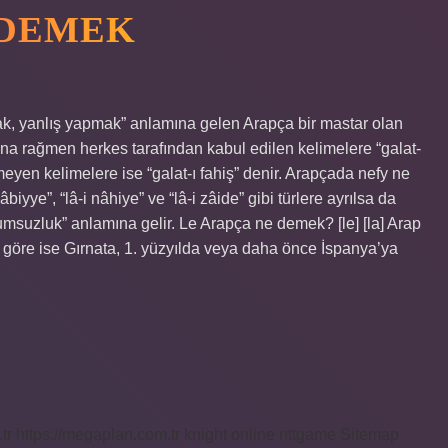
 DEMEK
, yanlış yapmak” anlamına gelen Arapça bir mastar olan
lmasına rağmen herkes tarafından kabul edilen kelimelere “galat-
meyen kelimelere ise “galat-ı fahiş” denir. Arapçada nefy ne
vâbiyye”, “lâ-i nâhiye” ve “lâ-i zâide” gibi türlere ayrılsa da
lumsuzluk” anlamına gelir. Le Arapça ne demek? [le] [la] Arap
 göre ise Gırnata, 1. yüzyılda veya daha önce İspanya’ya
tr
https://megaplan.com.tr
knight online
nttgame
Sitemap