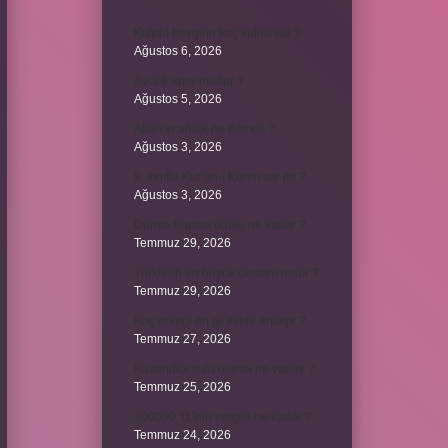
Kulplu beygirin kaç kulbu var ?
Ağustos 6, 2026
Avcılık spor mudur ?
Ağustos 5, 2026
Allah’ın ahlak ne demek ?
Ağustos 3, 2026
8. sınıfta Kur’an-ı Kerim var mı ?
Ağustos 3, 2026
Dünya Kupası ödülü ne kadar ?
Temmuz 29, 2026
Türklerin en büyük destanı nedir ?
Temmuz 29, 2026
Koç erkeği en iyi kimle anlaşır ?
Temmuz 27, 2026
Kazandibi sulu olursa ne yapılır ?
Temmuz 25, 2026
300000 TL’nin vergisi ne kadar ?
Temmuz 24, 2026