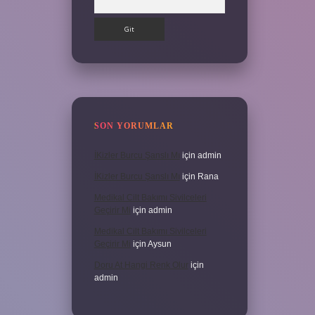
SON YORUMLAR
İKizler Burcu Şanslı Mı
için
admin
İKizler Burcu Şanslı Mı
için
Rana
Medikal Cilt Bakımı Sivilceleri
Geçirir Mi
için
admin
Medikal Cilt Bakımı Sivilceleri
Geçirir Mi
için
Aysun
Doru At Hangi Renk Olur
için
admin