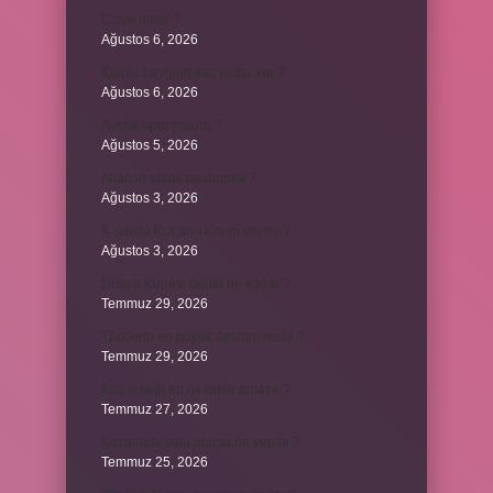
Cizye nedir ?
Ağustos 6, 2026
Kulplu beygirin kaç kulbu var ?
Ağustos 6, 2026
Avcılık spor mudur ?
Ağustos 5, 2026
Allah’ın ahlak ne demek ?
Ağustos 3, 2026
8. sınıfta Kur’an-ı Kerim var mı ?
Ağustos 3, 2026
Dünya Kupası ödülü ne kadar ?
Temmuz 29, 2026
Türklerin en büyük destanı nedir ?
Temmuz 29, 2026
Koç erkeği en iyi kimle anlaşır ?
Temmuz 27, 2026
Kazandibi sulu olursa ne yapılır ?
Temmuz 25, 2026