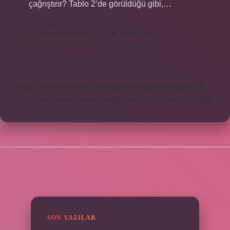
çağrıştırır? Tablo 2’de görüldüğü gibi,…
Ev
Devamını okuyun
Yorum Bırak
Neler
Çağrıştırıyor
https://rosmedforum.com
https://btibbimedikal.com.tr
https://megaplan.com.tr
knight online
nttgame
Sitemap
SIDEBAR
SON YAZILAR