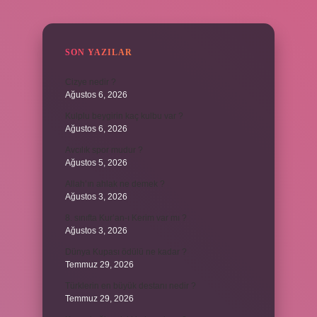
SIDEBAR
SON YAZILAR
Cizye nedir ?
Ağustos 6, 2026
Kulplu beygirin kaç kulbu var ?
Ağustos 6, 2026
Avcılık spor mudur ?
Ağustos 5, 2026
Allah’ın ahlak ne demek ?
Ağustos 3, 2026
8. sınıfta Kur’an-ı Kerim var mı ?
Ağustos 3, 2026
Dünya Kupası ödülü ne kadar ?
Temmuz 29, 2026
Türklerin en büyük destanı nedir ?
Temmuz 29, 2026