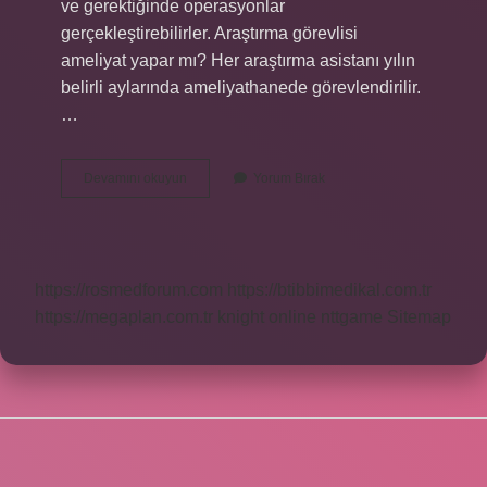
ve gerektiğinde operasyonlar
gerçekleştirebilirler. Araştırma görevlisi
ameliyat yapar mı? Her araştırma asistanı yılın
belirli aylarında ameliyathanede görevlendirilir.
…
Asistan
Devamını okuyun
Yorum Bırak
Doktor
Tek
Başına
Ameliyat
Yapabilir
https://rosmedforum.com
https://btibbimedikal.com.tr
Mi
https://megaplan.com.tr
knight online
nttgame
Sitemap