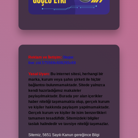
Reklam ve İletişim:
Skype:
live:.cid.575569c608265c69
Yasal Uyarı:
Bu internet sitesi, herhangi bir
marka, kurum veya şahıs şirketi ile hiçbir
bağlantısı bulunmamaktadır. Sitede yalnızca
kendi hazırladığımız makaleler
paylaşılmaktadır. Burada yer alan içerikler
haber niteliği taşımamakta olup, gerçek kurum
ve kişiler hakkında paylaşım yapılmamaktadır.
Gerçek kurum ve kişiler ile isim benzerlikleri
tamamen tesadüfidir. Sitemizdeki bilgiler
taslak halindedir ve tavsiye niteliği taşımazlar.
Sitemiz, 5651 Sayılı Kanun gereğince Bilgi