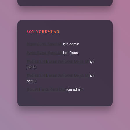
SON YORUMLAR
İKizler Burcu Şanslı Mı
için
admin
İKizler Burcu Şanslı Mı
için
Rana
Medikal Cilt Bakımı Sivilceleri Geçirir Mi
için
admin
Medikal Cilt Bakımı Sivilceleri Geçirir Mi
için
Aysun
Doru At Hangi Renk Olur
için
admin