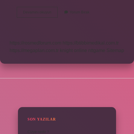
Ilk
Devamını okuyun
Yorum Bırak
Alevî
Kim
https://rosmedforum.com
https://btibbimedikal.com.tr
https://megaplan.com.tr
knight online
nttgame
Sitemap
SIDEBAR
SON YAZILAR
Cizye nedir ?