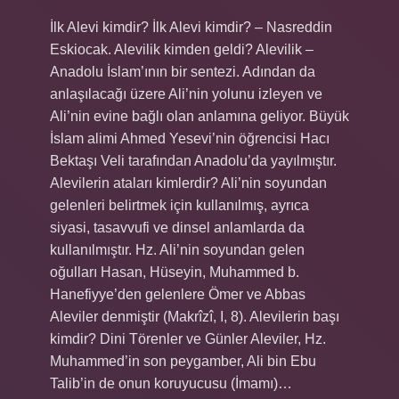
İlk Alevi kimdir? İlk Alevi kimdir? – Nasreddin
Eskiocak. Alevilik kimden geldi? Alevilik –
Anadolu İslam’ının bir sentezi. Adından da
anlaşılacağı üzere Ali’nin yolunu izleyen ve
Ali’nin evine bağlı olan anlamına geliyor. Büyük
İslam alimi Ahmed Yesevi’nin öğrencisi Hacı
Bektaşı Veli tarafından Anadolu’da yayılmıştır.
Alevilerin ataları kimlerdir? Ali’nin soyundan
gelenleri belirtmek için kullanılmış, ayrıca
siyasi, tasavvufi ve dinsel anlamlarda da
kullanılmıştır. Hz. Ali’nin soyundan gelen
oğulları Hasan, Hüseyin, Muhammed b.
Hanefiyye’den gelenlere Ömer ve Abbas
Aleviler denmiştir (Makrîzî, I, 8). Alevilerin başı
kimdir? Dini Törenler ve Günler Aleviler, Hz.
Muhammed’in son peygamber, Ali bin Ebu
Talib’in de onun koruyucusu (İmamı)…