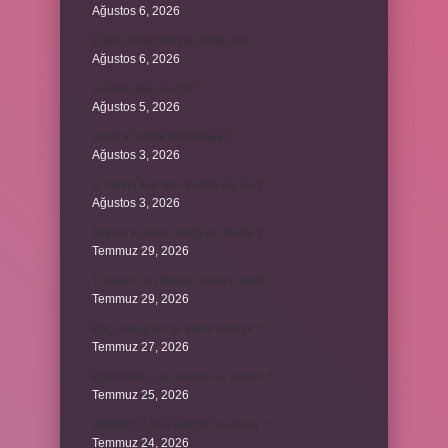
Ağustos 6, 2026
Kulplu beygirin kaç kulbu var ?
Ağustos 6, 2026
Avcılık spor mudur ?
Ağustos 5, 2026
Allah’ın ahlak ne demek ?
Ağustos 3, 2026
8. sınıfta Kur’an-ı Kerim var mı ?
Ağustos 3, 2026
Dünya Kupası ödülü ne kadar ?
Temmuz 29, 2026
Türklerin en büyük destanı nedir ?
Temmuz 29, 2026
Koç erkeği en iyi kimle anlaşır ?
Temmuz 27, 2026
Kazandibi sulu olursa ne yapılır ?
Temmuz 25, 2026
300000 TL’nin vergisi ne kadar ?
Temmuz 24, 2026