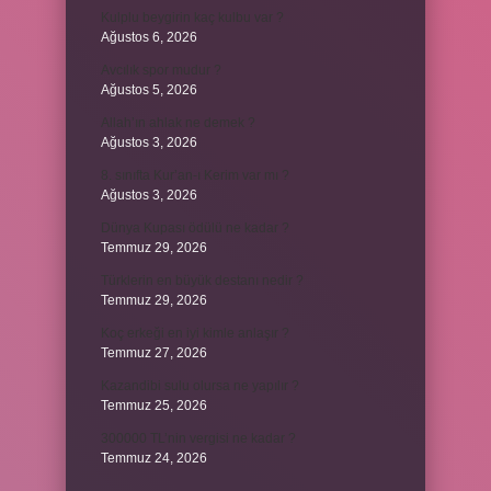
Kulplu beygirin kaç kulbu var ?
Ağustos 6, 2026
Avcılık spor mudur ?
Ağustos 5, 2026
Allah’ın ahlak ne demek ?
Ağustos 3, 2026
8. sınıfta Kur’an-ı Kerim var mı ?
Ağustos 3, 2026
Dünya Kupası ödülü ne kadar ?
Temmuz 29, 2026
Türklerin en büyük destanı nedir ?
Temmuz 29, 2026
Koç erkeği en iyi kimle anlaşır ?
Temmuz 27, 2026
Kazandibi sulu olursa ne yapılır ?
Temmuz 25, 2026
300000 TL’nin vergisi ne kadar ?
Temmuz 24, 2026