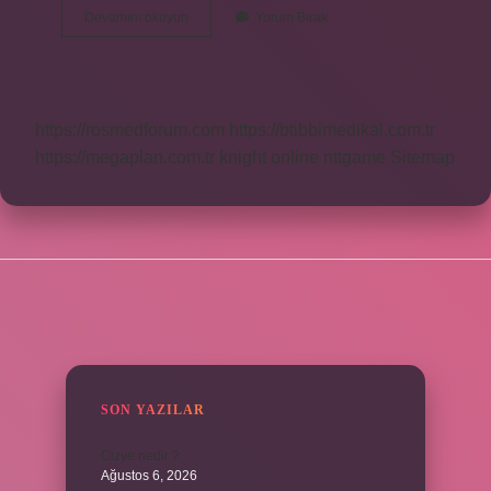
Mantığı
Devamını okuyun
Yorum Bırak
Ağır
Basmak
Ne
Demek
https://rosmedforum.com
https://btibbimedikal.com.tr
https://megaplan.com.tr
knight online
nttgame
Sitemap
SIDEBAR
SON YAZILAR
Cizye nedir ?
Ağustos 6, 2026