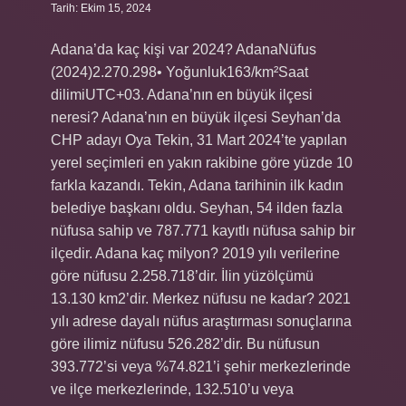
Tarih: Ekim 15, 2024
Adana’da kaç kişi var 2024? AdanaNüfus
(2024)2.270.298• Yoğunluk163/km²Saat
dilimiUTC+03. Adana’nın en büyük ilçesi
neresi? Adana’nın en büyük ilçesi Seyhan’da
CHP adayı Oya Tekin, 31 Mart 2024’te yapılan
yerel seçimleri en yakın rakibine göre yüzde 10
farkla kazandı. Tekin, Adana tarihinin ilk kadın
belediye başkanı oldu. Seyhan, 54 ilden fazla
nüfusa sahip ve 787.771 kayıtlı nüfusa sahip bir
ilçedir. Adana kaç milyon? 2019 yılı verilerine
göre nüfusu 2.258.718’dir. İlin yüzölçümü
13.130 km2’dir. Merkez nüfusu ne kadar? 2021
yılı adrese dayalı nüfus araştırması sonuçlarına
göre ilimiz nüfusu 526.282’dir. Bu nüfusun
393.772’si veya %74.821’i şehir merkezlerinde
ve ilçe merkezlerinde, 132.510’u veya