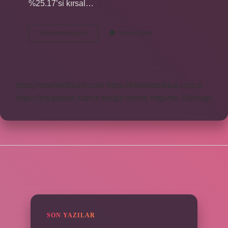
%25.17’si kırsal…
Adana
Devamını okuyun
Yorum Bırak
Merkez
Nüfusu
Ne
Kadar
https://rosmedforum.com
https://btibbimedikal.com.tr
https://megaplan.com.tr
knight online
nttgame
Sitemap
SIDEBAR
SON YAZILAR