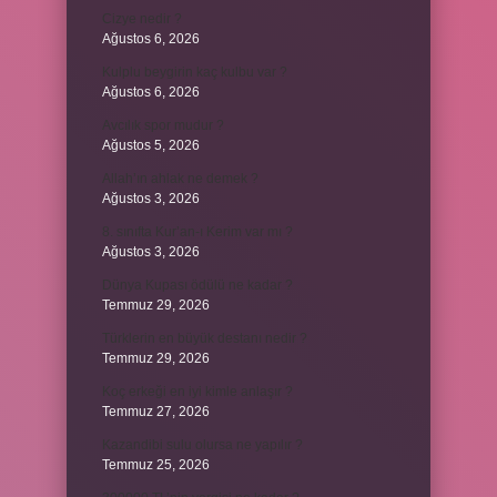
Cizye nedir ?
Ağustos 6, 2026
Kulplu beygirin kaç kulbu var ?
Ağustos 6, 2026
Avcılık spor mudur ?
Ağustos 5, 2026
Allah’ın ahlak ne demek ?
Ağustos 3, 2026
8. sınıfta Kur’an-ı Kerim var mı ?
Ağustos 3, 2026
Dünya Kupası ödülü ne kadar ?
Temmuz 29, 2026
Türklerin en büyük destanı nedir ?
Temmuz 29, 2026
Koç erkeği en iyi kimle anlaşır ?
Temmuz 27, 2026
Kazandibi sulu olursa ne yapılır ?
Temmuz 25, 2026