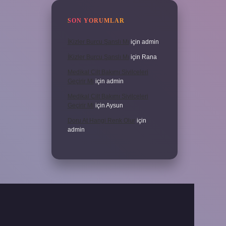
SON YORUMLAR
İKizler Burcu Şanslı Mı
için
admin
İKizler Burcu Şanslı Mı
için
Rana
Medikal Cilt Bakımı Sivilceleri
Geçirir Mi
için
admin
Medikal Cilt Bakımı Sivilceleri
Geçirir Mi
için
Aysun
Doru At Hangi Renk Olur
için
admin