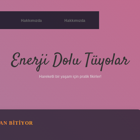
Hakkımızda
Hakkımızda
Enerji Dolu Tüyolar
Hareketli bir yaşam için pratik fikirler!
AN BITIYOR