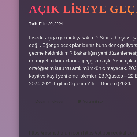
AÇIK LISEYE GEÇ
Tarih: Ekim 30, 2024
Lisede açığa geçmek yasak mı? Sınıfta bir şey ifş
değil. Eğer gelecek planlarınız buna denk geliyorsa
geçme kaldırıldı mı? Bakanlığın yeni düzenlemesiy
ortaöğretim kurumlarına geçiş zorlaştı. Yeni açık
ortaöğretim kurumu artık mümkün olmayacak. 2024
kayıt ve kayıt yenileme işlemleri 28 Ağustos – 22 Ey
2024-2025 Eğitim Öğretim Yılı 1. Dönem (2024/1 D
Açık
Devamını okuyun
Yorum Bırak
Liseye
Geçiş
Yasak
Mı
https://rosmedforum.com
https://btibbimedikal.com.