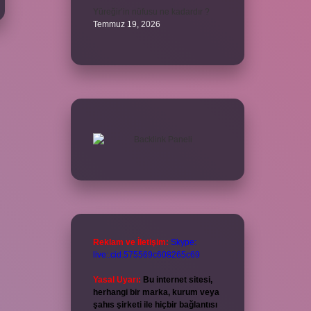
Yüreğir’in nüfusu ne kadardır ?
Temmuz 19, 2026
Reklam ve İletişim:
Skype:
live:.cid.575569c608265c69
Yasal Uyarı:
Bu internet sitesi,
herhangi bir marka, kurum veya
şahıs şirketi ile hiçbir bağlantısı