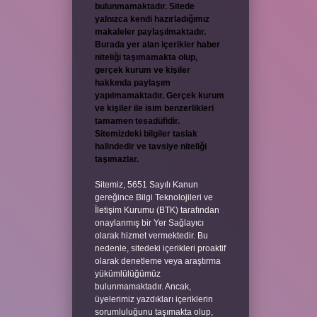
bulunmamaktadır. Sitede
yalnızca kendi hazırladığımız
makaleler paylaşılmaktadır.
Burada yer alan içerikler haber
niteliği taşımamakta olup,
gerçek kurum ve kişiler
hakkında paylaşım
yapılmamaktadır. Gerçek kurum
ve kişiler ile isim benzerlikleri
tamamen tesadüfidir.
Sitemizdeki bilgiler taslak
halindedir ve tavsiye niteliği
taşımazlar.
Sitemiz, 5651 Sayılı Kanun
gereğince Bilgi Teknolojileri ve
İletişim Kurumu (BTK) tarafından
onaylanmış bir Yer Sağlayıcı
olarak hizmet vermektedir. Bu
nedenle, sitedeki içerikleri proaktif
olarak denetleme veya araştırma
yükümlülüğümüz
bulunmamaktadır. Ancak,
üyelerimiz yazdıkları içeriklerin
sorumluluğunu taşımakta olup,