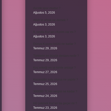
Avcılık spor mudur ?
Ağustos 5, 2026
Allah’ın ahlak ne demek ?
Ağustos 3, 2026
8. sınıfta Kur’an-ı Kerim var mı ?
Ağustos 3, 2026
Dünya Kupası ödülü ne kadar ?
Temmuz 29, 2026
Türklerin en büyük destanı nedir ?
Temmuz 29, 2026
Koç erkeği en iyi kimle anlaşır ?
Temmuz 27, 2026
Kazandibi sulu olursa ne yapılır ?
Temmuz 25, 2026
300000 TL’nin vergisi ne kadar ?
Temmuz 24, 2026
Hû çekmek Kur’an’da geçer mi ?
Temmuz 23, 2026