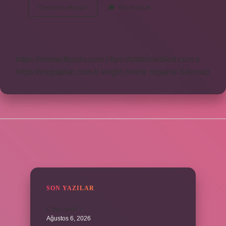
İNgiltere
Devamını okuyun
Yorum Bırak
Vizesi
Kaç
Gün
Kalınır
https://rosmedforum.com
https://btibbimedikal.com.tr
https://megaplan.com.tr
knight online
nttgame
Sitemap
SIDEBAR
SON YAZILAR
Cizye nedir ?
Ağustos 6, 2026