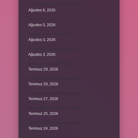
Kulplu beygirin kaç kulbu var ?
Ağustos 6, 2026
Avcılık spor mudur ?
Ağustos 5, 2026
Allah’ın ahlak ne demek ?
Ağustos 3, 2026
8. sınıfta Kur’an-ı Kerim var mı ?
Ağustos 3, 2026
Dünya Kupası ödülü ne kadar ?
Temmuz 29, 2026
Türklerin en büyük destanı nedir ?
Temmuz 29, 2026
Koç erkeği en iyi kimle anlaşır ?
Temmuz 27, 2026
Kazandibi sulu olursa ne yapılır ?
Temmuz 25, 2026
300000 TL’nin vergisi ne kadar ?
Temmuz 24, 2026