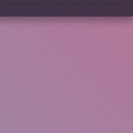
tr
https://megaplan.com.tr
knight online
nttgame
Sitemap