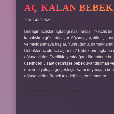
AÇ KALAN BEBEK
Tarih: Eylül 7, 2024
Bebeğin açlıktan ağladığı nasıl anlaşılır? Açlık beli
kapalıyken gözlerini açar. Ağzını açar, dilini çıka
ve mırıldanmaya başlar. Yumruğunu, parmaklarını 
Bebekler aç olunca ağlar mı? Bebeklerin ağlama ned
ağlayabilirler: Özellikle yenidoğan döneminde beb
üzerinden 3 saat geçmişse bebek uyandırılmalı ve sü
emzirme yoluyla gerçekleşir. Karnı doymayan bebek
ağlayabilirler. Bebek tok değilse, emzirmeden…
Aç
Devamını okuyun
14 Yorum
Kalan
Bebek
Ağlar
Mı