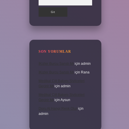
SON YORUMLAR
İKizler Burcu Şanslı Mı
için
admin
İKizler Burcu Şanslı Mı
için
Rana
Medikal Cilt Bakımı Sivilceleri
Geçirir Mi
için
admin
Medikal Cilt Bakımı Sivilceleri
Geçirir Mi
için
Aysun
Doru At Hangi Renk Olur
için
admin