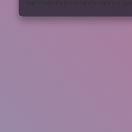
https://rosmedforum.com
https://btibbimedikal.com.