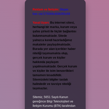
Reklam ve İletişim:
Skype:
live:.cid.575569c608265c69
Yasal Uyarı:
Bu internet sitesi,
herhangi bir marka, kurum veya
şahıs şirketi ile hiçbir bağlantısı
bulunmamaktadır. Sitede
yalnızca kendi hazırladığımız
makaleler paylaşılmaktadır.
Burada yer alan içerikler haber
niteliği taşımamakta olup,
gerçek kurum ve kişiler
hakkında paylaşım
yapılmamaktadır. Gerçek kurum
ve kişiler ile isim benzerlikleri
tamamen tesadüfidir.
Sitemizdeki bilgiler taslak
halindedir ve tavsiye niteliği
taşımazlar.
Sitemiz, 5651 Sayılı Kanun
gereğince Bilgi Teknolojileri ve
İletişim Kurumu (BTK) tarafından