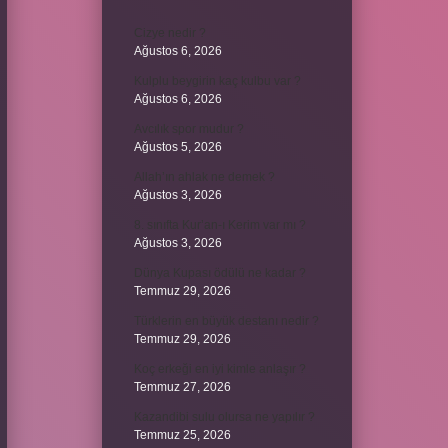
Cizye nedir ?
Ağustos 6, 2026
Kulplu beygirin kaç kulbu var ?
Ağustos 6, 2026
Avcılık spor mudur ?
Ağustos 5, 2026
Allah’ın ahlak ne demek ?
Ağustos 3, 2026
8. sınıfta Kur’an-ı Kerim var mı ?
Ağustos 3, 2026
Dünya Kupası ödülü ne kadar ?
Temmuz 29, 2026
Türklerin en büyük destanı nedir ?
Temmuz 29, 2026
Koç erkeği en iyi kimle anlaşır ?
Temmuz 27, 2026
Kazandibi sulu olursa ne yapılır ?
Temmuz 25, 2026