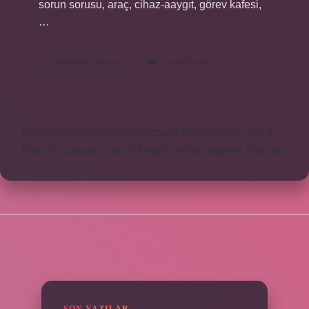
sorun sorusu, araç, cihaz-aaygıt, görev kafesi,
…
Yükseğin
Devamını okuyun
Yorum Bırak
Eş
Zıt
Anlamı
Nedir
https://rosmedforum.com
https://btibbimedikal.com.tr
https://megaplan.com.tr
knight online
nttgame
Sitemap
SIDEBAR