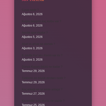
SON YAZILAR
Cizye nedir ?
Ağustos 6, 2026
Kulplu beygirin kaç kulbu var ?
Ağustos 6, 2026
Avcılık spor mudur ?
Ağustos 5, 2026
Allah’ın ahlak ne demek ?
Ağustos 3, 2026
8. sınıfta Kur’an-ı Kerim var mı ?
Ağustos 3, 2026
Dünya Kupası ödülü ne kadar ?
Temmuz 29, 2026
Türklerin en büyük destanı nedir ?
Temmuz 29, 2026
Koç erkeği en iyi kimle anlaşır ?
Temmuz 27, 2026
Kazandibi sulu olursa ne yapılır ?
Temmuz 25, 2026