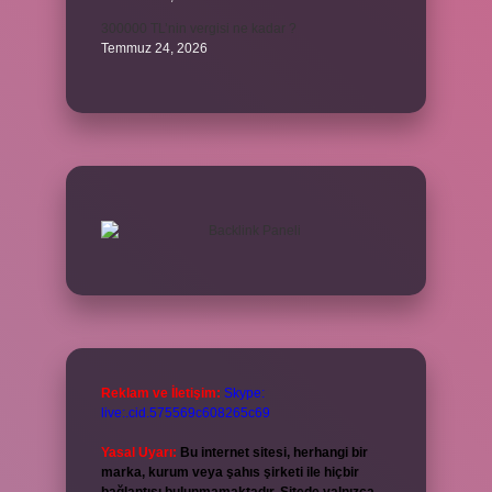
300000 TL’nin vergisi ne kadar ?
Temmuz 24, 2026
Reklam ve İletişim:
Skype:
live:.cid.575569c608265c69
Yasal Uyarı:
Bu internet sitesi, herhangi bir
marka, kurum veya şahıs şirketi ile hiçbir