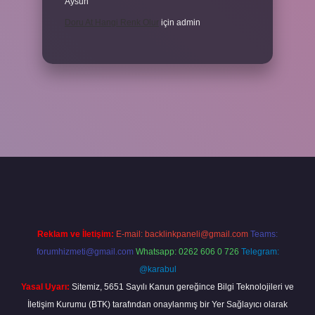
Aysun
Doru At Hangi Renk Olur
için
admin
per
Reklam ve İletişim:
E-mail:
backlinkpaneli@gmail.com
Teams:
forumhizmeti@gmail.com
Whatsapp: 0262 606 0 726
Telegram:
@karabul
Yasal Uyarı:
Sitemiz, 5651 Sayılı Kanun gereğince Bilgi Teknolojileri ve
İletişim Kurumu (BTK) tarafından onaylanmış bir Yer Sağlayıcı olarak