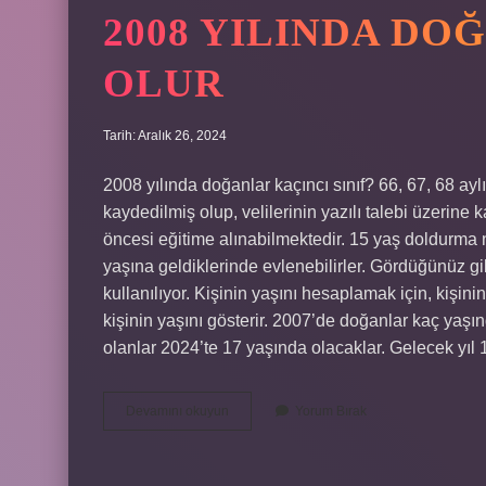
2008 YILINDA DO
OLUR
Tarih: Aralık 26, 2024
2008 yılında doğanlar kaçıncı sınıf? 66, 67, 68 ay
kaydedilmiş olup, velilerinin yazılı talebi üzerine 
öncesi eğitime alınabilmektedir. 15 yaş doldurma n
yaşına geldiklerinde evlenebilirler. Gördüğünüz g
kullanılıyor. Kişinin yaşını hesaplamak için, kişini
kişinin yaşını gösterir. 2007’de doğanlar kaç yaş
olanlar 2024’te 17 yaşında olacaklar. Gelecek y
2008
Devamını okuyun
Yorum Bırak
Yılında
Doğan
Kaç