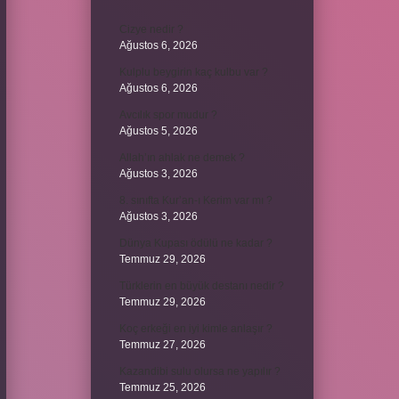
Cizye nedir ?
Ağustos 6, 2026
Kulplu beygirin kaç kulbu var ?
Ağustos 6, 2026
Avcılık spor mudur ?
Ağustos 5, 2026
Allah’ın ahlak ne demek ?
Ağustos 3, 2026
8. sınıfta Kur’an-ı Kerim var mı ?
Ağustos 3, 2026
Dünya Kupası ödülü ne kadar ?
Temmuz 29, 2026
Türklerin en büyük destanı nedir ?
Temmuz 29, 2026
Koç erkeği en iyi kimle anlaşır ?
Temmuz 27, 2026
Kazandibi sulu olursa ne yapılır ?
Temmuz 25, 2026