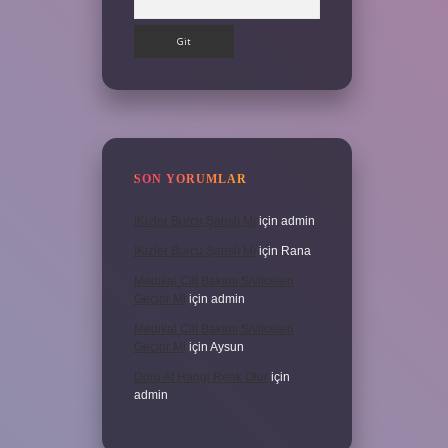
SON YORUMLAR
İKizler Burcu Şanslı Mı
için
admin
İKizler Burcu Şanslı Mı
için
Rana
Medikal Cilt Bakımı Sivilceleri
Geçirir Mi
için
admin
Medikal Cilt Bakımı Sivilceleri
Geçirir Mi
için
Aysun
Doru At Hangi Renk Olur
için
admin