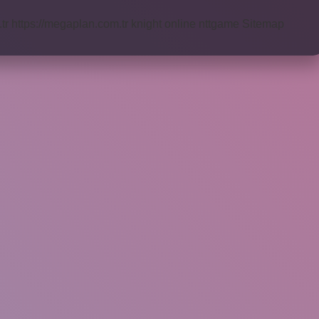
tr
https://megaplan.com.tr
knight online
nttgame
Sitemap