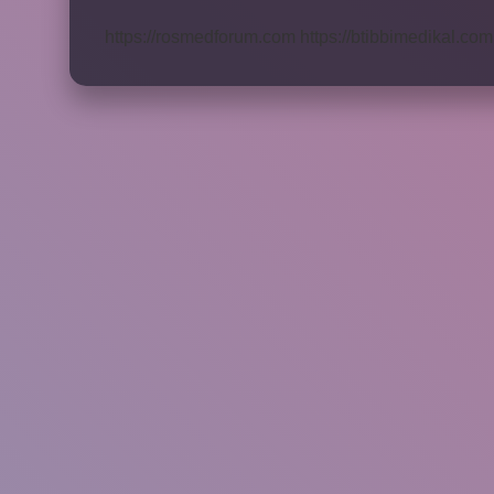
Yaşında
Olur
https://rosmedforum.com
https://btibbimedikal.com.