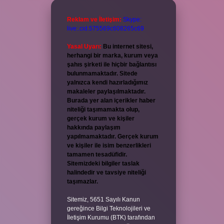
Reklam ve İletişim:
Skype:
live:.cid.575569c608265c69
Yasal Uyarı:
Bu internet sitesi,
herhangi bir marka, kurum veya
şahıs şirketi ile hiçbir bağlantısı
bulunmamaktadır. Sitede
yalnızca kendi hazırladığımız
makaleler paylaşılmaktadır.
Burada yer alan içerikler haber
niteliği taşımamakta olup,
gerçek kurum ve kişiler
hakkında paylaşım
yapılmamaktadır. Gerçek kurum
ve kişiler ile isim benzerlikleri
tamamen tesadüfidir.
Sitemizdeki bilgiler taslak
halindedir ve tavsiye niteliği
taşımazlar.
Sitemiz, 5651 Sayılı Kanun
gereğince Bilgi Teknolojileri ve
İletişim Kurumu (BTK) tarafından