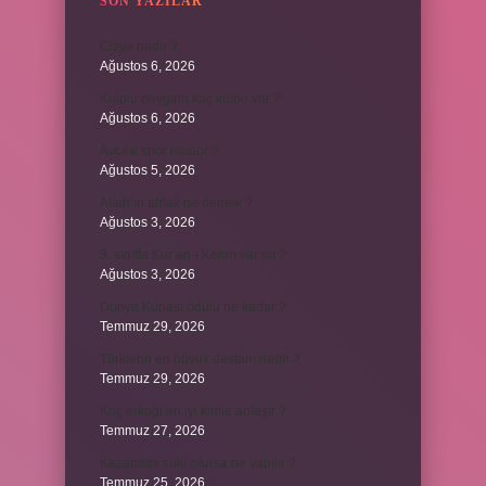
SON YAZILAR
Cizye nedir ?
Ağustos 6, 2026
Kulplu beygirin kaç kulbu var ?
Ağustos 6, 2026
Avcılık spor mudur ?
Ağustos 5, 2026
Allah’ın ahlak ne demek ?
Ağustos 3, 2026
8. sınıfta Kur’an-ı Kerim var mı ?
Ağustos 3, 2026
Dünya Kupası ödülü ne kadar ?
Temmuz 29, 2026
Türklerin en büyük destanı nedir ?
Temmuz 29, 2026
Koç erkeği en iyi kimle anlaşır ?
Temmuz 27, 2026
Kazandibi sulu olursa ne yapılır ?
Temmuz 25, 2026