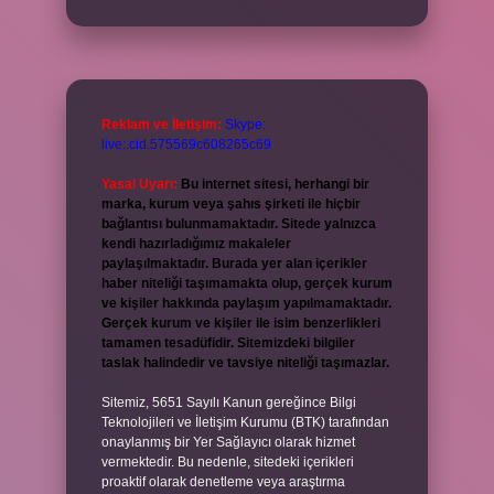
Reklam ve İletişim:
Skype:
live:.cid.575569c608265c69
Yasal Uyarı:
Bu internet sitesi, herhangi bir
marka, kurum veya şahıs şirketi ile hiçbir
bağlantısı bulunmamaktadır. Sitede yalnızca
kendi hazırladığımız makaleler
paylaşılmaktadır. Burada yer alan içerikler
haber niteliği taşımamakta olup, gerçek kurum
ve kişiler hakkında paylaşım yapılmamaktadır.
Gerçek kurum ve kişiler ile isim benzerlikleri
tamamen tesadüfidir. Sitemizdeki bilgiler
taslak halindedir ve tavsiye niteliği taşımazlar.
Sitemiz, 5651 Sayılı Kanun gereğince Bilgi
Teknolojileri ve İletişim Kurumu (BTK) tarafından
onaylanmış bir Yer Sağlayıcı olarak hizmet
vermektedir. Bu nedenle, sitedeki içerikleri
proaktif olarak denetleme veya araştırma