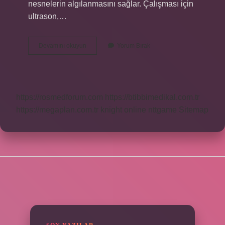
nesnelerin algılanmasını sağlar. Çalışması için
ultrason,…
Telefon
Devamını okuyun
Yorum Bırak
Sensörü
Ne
Işe
Yarar
https://rosmedforum.com
https://btibbimedikal.com.tr
https://megaplan.com.tr
knight online
nttgame
Sitemap
SIDEBAR