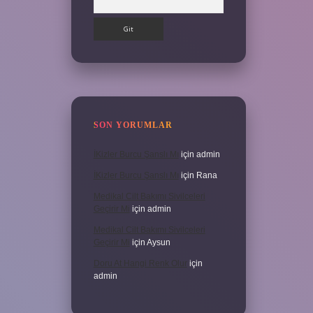
SON YORUMLAR
İKizler Burcu Şanslı Mı
için
admin
İKizler Burcu Şanslı Mı
için
Rana
Medikal Cilt Bakımı Sivilceleri
Geçirir Mi
için
admin
Medikal Cilt Bakımı Sivilceleri
Geçirir Mi
için
Aysun
Doru At Hangi Renk Olur
için
admin