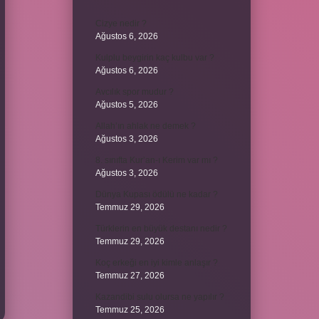
Cizye nedir ?
Ağustos 6, 2026
Kulplu beygirin kaç kulbu var ?
Ağustos 6, 2026
Avcılık spor mudur ?
Ağustos 5, 2026
Allah’ın ahlak ne demek ?
Ağustos 3, 2026
8. sınıfta Kur’an-ı Kerim var mı ?
Ağustos 3, 2026
Dünya Kupası ödülü ne kadar ?
Temmuz 29, 2026
Türklerin en büyük destanı nedir ?
Temmuz 29, 2026
Koç erkeği en iyi kimle anlaşır ?
Temmuz 27, 2026
Kazandibi sulu olursa ne yapılır ?
Temmuz 25, 2026