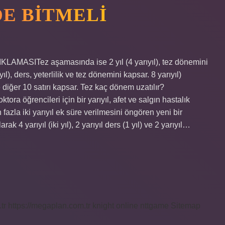
E BITMELI
ASITez aşamasında ise 2 yıl (4 yarıyıl), tez dönemini
l), ders, yeterlilik ve tez dönemini kapsar. 8 yarıyıl)
ve diğer 10 satırı kapsar. Tez kaç dönem uzatılır?
a öğrencileri için bir yarıyıl, afet ve salgın hastalık
 fazla iki yarıyıl ek süre verilmesini öngören yeni bir
 4 yarıyıl (iki yıl), 2 yarıyıl ders (1 yıl) ve 2 yarıyıl…
tr
https://megaplan.com.tr
knight online
nttgame
Sitemap