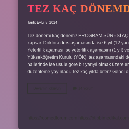
TEZ KAÇ DÖNEMD
Tarih: Eylül 8, 2024
Tez dönemi kaç dönem? PROGRAM SÜRESİ AÇIKLAM
kapsar. Doktora ders aşamasında ise 6 yıl (12 yarıyı
Yeterlilik aşaması ise yeterlilik aşamasını (1 yıl) 
Yükseköğretim Kurulu (YÖK), tez aşamasındaki doktor
hallerinde ise usule göre bir yarıyıl olmak üzere en
düzenleme yayınladı. Tez kaç yılda biter? Genel olarak
Tez
Devamını okuyun
14 Yorum
Kaç
Dönemde
Bitmeli
https://rosmedforum.com
https://btibbimedikal.com.