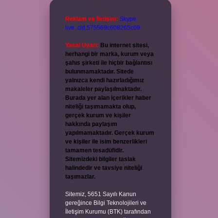
Reklam ve İletişim:
Skype:
live:.cid.575569c608265c69
Yasal Uyarı:
Bu internet sitesi,
herhangi bir marka, kurum veya
şahıs şirketi ile hiçbir bağlantısı
bulunmamaktadır. Sitede
yalnızca kendi hazırladığımız
makaleler paylaşılmaktadır.
Burada yer alan içerikler haber
niteliği taşımamakta olup,
gerçek kurum ve kişiler
hakkında paylaşım
yapılmamaktadır. Gerçek kurum
ve kişiler ile isim benzerlikleri
tamamen tesadüfidir.
Sitemizdeki bilgiler taslak
halindedir ve tavsiye niteliği
taşımazlar.
Sitemiz, 5651 Sayılı Kanun
gereğince Bilgi Teknolojileri ve
İletişim Kurumu (BTK) tarafından