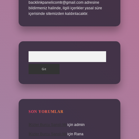
backlinkpanelicomtr@gmail.com
adresine
bildirmeniz halinde, ilgili içerikler yasal süre
içerisinde sitemizden kaldırılacaktır.
Arama
SON YORUMLAR
İKizler Burcu Şanslı Mı
için
admin
İKizler Burcu Şanslı Mı
için
Rana