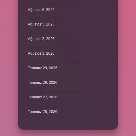
Kulplu beygirin kaç kulbu var ?
Ağustos 6, 2026
Avcılık spor mudur ?
Ağustos 5, 2026
Allah’ın ahlak ne demek ?
Ağustos 3, 2026
8. sınıfta Kur’an-ı Kerim var mı ?
Ağustos 3, 2026
Dünya Kupası ödülü ne kadar ?
Temmuz 29, 2026
Türklerin en büyük destanı nedir ?
Temmuz 29, 2026
Koç erkeği en iyi kimle anlaşır ?
Temmuz 27, 2026
Kazandibi sulu olursa ne yapılır ?
Temmuz 25, 2026