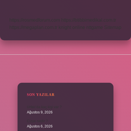
Kaç
Sıfır
https://rosmedforum.com
https://btibbimedikal.com.tr
https://megaplan.com.tr
knight online
nttgame
Sitemap
SIDEBAR
SON YAZILAR
Urfalı’da kaç kişi var ?
Ağustos 9, 2026
Cizye nedir ?
Ağustos 6, 2026